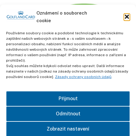
Oznámení o souborech
cookie
Používáme soubory cookie a podobné technologie k technickému
zajištění našich webových stránek a – s vaším souhlasem – k
personalizaci obsahu, nabízení funkcí sociálních médií a analýze
informace
návštěvnosti webových stránek. To může zahrnovat zpracování
Obchodní podmínky
informací o vašem používání (např. IP adresa, informace o zařízení a
prohlížeči).
Svůj souhlas můžete kdykoli odvolat nebo upravit. Další informace
Ochrana osobních údajů
naleznete v našich [odkaz na zásady ochrany osobních údajů/zásady
používání souborů cookie].
Zásady ochrany osobních údajů
.
otisk
Přijmout
kontakt
Odmítnout
Zobrazit nastavení