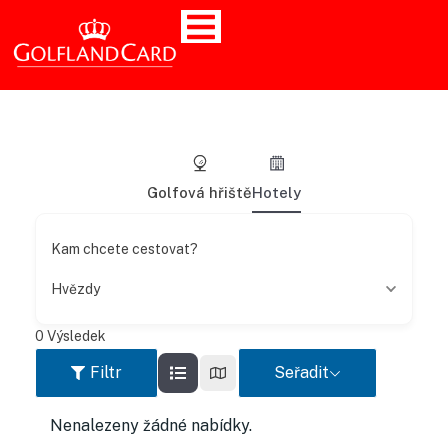
Golfová hřiště
Hotely
Kam chcete cestovat?
Hvězdy
0
Výsledek
Filtr
Seřadit
Nenalezeny žádné nabídky.