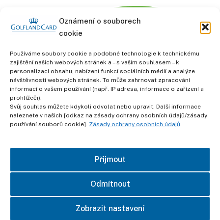
Oznámení o souborech
cookie
Používáme soubory cookie a podobné technologie k technickému
zajištění našich webových stránek a – s vaším souhlasem – k
personalizaci obsahu, nabízení funkcí sociálních médií a analýze
informace
návštěvnosti webových stránek. To může zahrnovat zpracování
Obchodní podmínky
informací o vašem používání (např. IP adresa, informace o zařízení a
prohlížeči).
Svůj souhlas můžete kdykoli odvolat nebo upravit. Další informace
Ochrana osobních údajů
naleznete v našich [odkaz na zásady ochrany osobních údajů/zásady
používání souborů cookie].
Zásady ochrany osobních údajů
.
otisk
Přijmout
kontakt
Odmítnout
Zobrazit nastavení