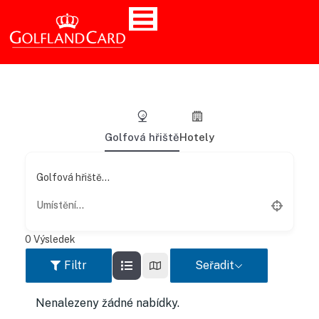
Golfová hřiště
Hotely
Golfová hřiště...
0
Výsledek
Filtr
Seřadit
Nenalezeny žádné nabídky.