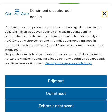
Oznámení o souborech
cookie
Používáme soubory cookie a podobné technologie k technickému
zajištění našich webových stránek a – s vaším souhlasem – k
personalizaci obsahu, nabízení funkcí sociálních médií a analýze
informace
návštěvnosti webových stránek. To může zahrnovat zpracování
Obchodní podmínky
informací o vašem používání (např. IP adresa, informace o zařízení a
prohlížeči).
Svůj souhlas můžete kdykoli odvolat nebo upravit. Další informace
Ochrana osobních údajů
naleznete v našich [odkaz na zásady ochrany osobních údajů/zásady
používání souborů cookie].
Zásady ochrany osobních údajů
.
otisk
Přijmout
kontakt
Odmítnout
Zobrazit nastavení