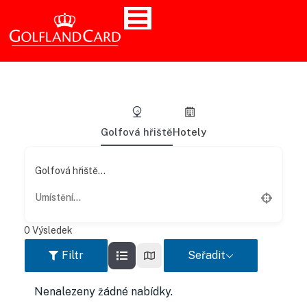
Golfová hřiště
Hotely
Golfová hřiště...
0
Výsledek
Filtr
Seřadit
Nenalezeny žádné nabídky.