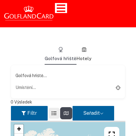
Golfová hřiště
Hotely
Golfová hřiště...
0
Výsledek
Filtr
Seřadit
+