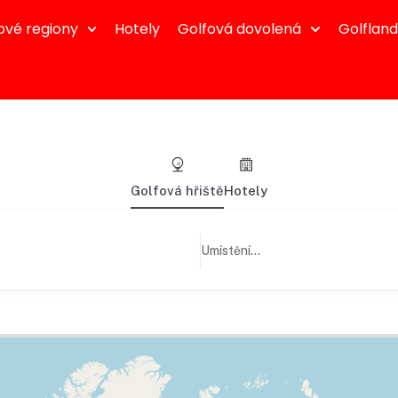
ové regiony
Hotely
Golfová dovolená
Golflan
Golfová hřiště
Hotely