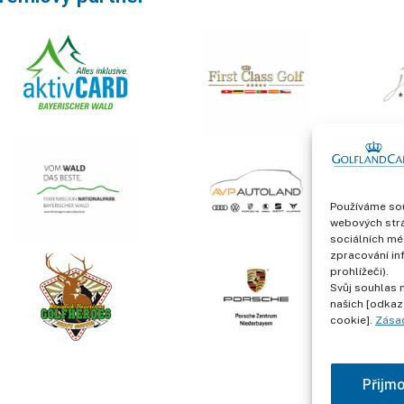
Používáme sou
webových strá
sociálních mé
zpracování in
prohlížeči).
Svůj souhlas 
našich [odkaz
cookie].
Zása
Přijm