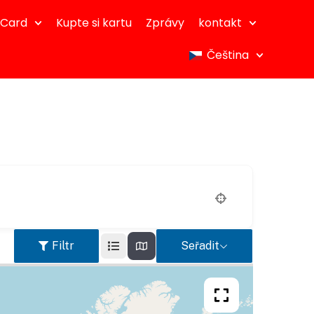
dCard
Kupte si kartu
Zprávy
kontakt
Čeština
Filtr
Seřadit