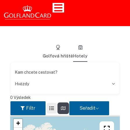
Golfová hřiště
Hotely
Kam chcete cestovat?
Hvězdy
0
Výsledek
Filtr
Seřadit
+