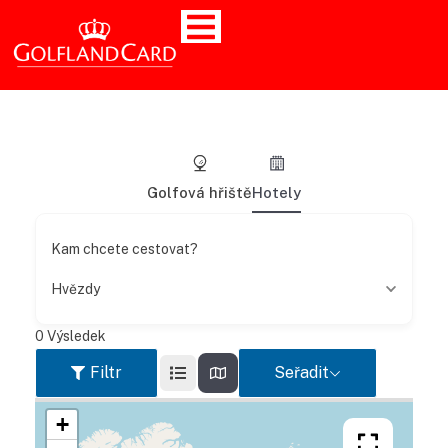
Golfová hřiště
Hotely
Kam chcete cestovat?
Hvězdy
0
Výsledek
Filtr
Seřadit
+