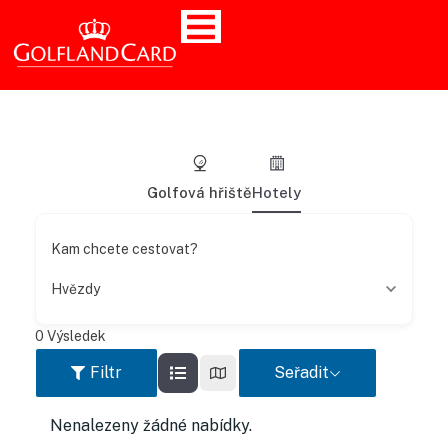
Golfová hřiště
Hotely
Kam chcete cestovat?
Hvězdy
0
Výsledek
Filtr
Seřadit
Nenalezeny žádné nabídky.