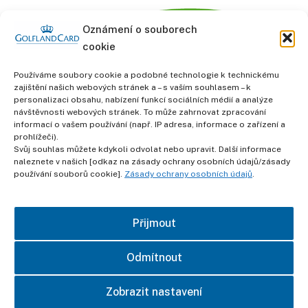
Oznámení o souborech
cookie
Používáme soubory cookie a podobné technologie k technickému
zajištění našich webových stránek a – s vaším souhlasem – k
personalizaci obsahu, nabízení funkcí sociálních médií a analýze
informace
návštěvnosti webových stránek. To může zahrnovat zpracování
Obchodní podmínky
informací o vašem používání (např. IP adresa, informace o zařízení a
prohlížeči).
Svůj souhlas můžete kdykoli odvolat nebo upravit. Další informace
Ochrana osobních údajů
naleznete v našich [odkaz na zásady ochrany osobních údajů/zásady
používání souborů cookie].
Zásady ochrany osobních údajů
.
otisk
Přijmout
kontakt
Odmítnout
Zobrazit nastavení