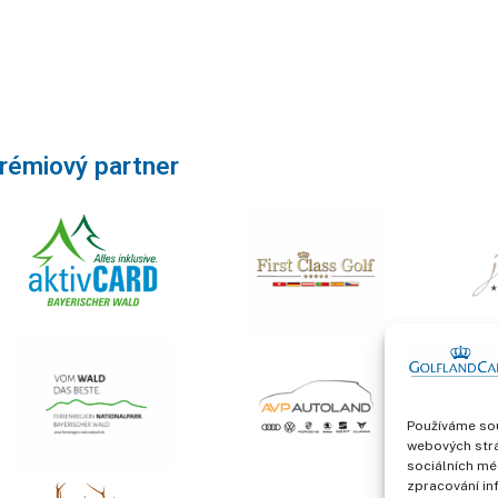
rémiový partner
Používáme sou
webových strá
sociálních mé
zpracování in