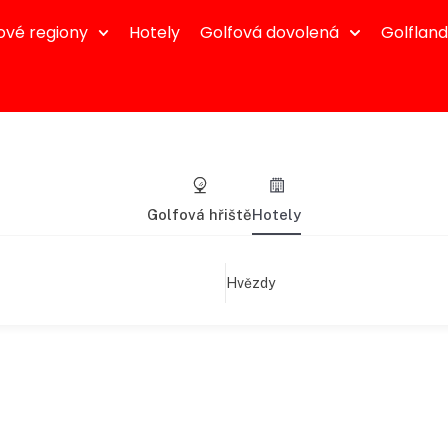
ové regiony
Hotely
Golfová dovolená
Golflan
Golfová hřiště
Hotely
Hvězdy