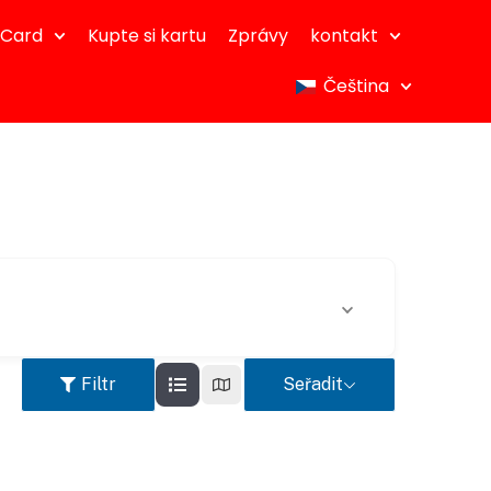
dCard
Kupte si kartu
Zprávy
kontakt
Čeština
Filtr
Seřadit