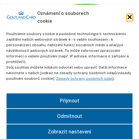
Oznámení o souborech
cookie
Používáme soubory cookie a podobné technologie k technickému
zajištění našich webových stránek a – s vaším souhlasem – k
personalizaci obsahu, nabízení funkcí sociálních médií a analýze
informace
návštěvnosti webových stránek. To může zahrnovat zpracování
Obchodní podmínky
informací o vašem používání (např. IP adresa, informace o zařízení a
prohlížeči).
Svůj souhlas můžete kdykoli odvolat nebo upravit. Další informace
Ochrana osobních údajů
naleznete v našich [odkaz na zásady ochrany osobních údajů/zásady
používání souborů cookie].
Zásady ochrany osobních údajů
.
otisk
Přijmout
kontakt
Odmítnout
Zobrazit nastavení