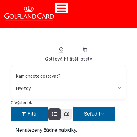
Golfová hřiště
Hotely
Kam chcete cestovat?
Hvězdy
0
Výsledek
Filtr
Seřadit
Nenalezeny žádné nabídky.