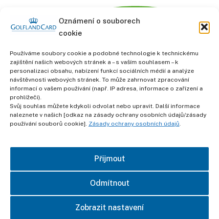
Oznámení o souborech
cookie
Používáme soubory cookie a podobné technologie k technickému
zajištění našich webových stránek a – s vaším souhlasem – k
personalizaci obsahu, nabízení funkcí sociálních médií a analýze
informace
návštěvnosti webových stránek. To může zahrnovat zpracování
Obchodní podmínky
informací o vašem používání (např. IP adresa, informace o zařízení a
prohlížeči).
Svůj souhlas můžete kdykoli odvolat nebo upravit. Další informace
Ochrana osobních údajů
naleznete v našich [odkaz na zásady ochrany osobních údajů/zásady
používání souborů cookie].
Zásady ochrany osobních údajů
.
otisk
Přijmout
kontakt
Odmítnout
Zobrazit nastavení