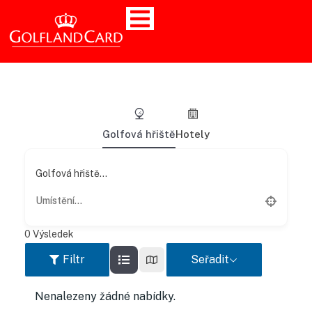
Golfová hřiště
Hotely
Golfová hřiště...
0
Výsledek
Filtr
Seřadit
Nenalezeny žádné nabídky.