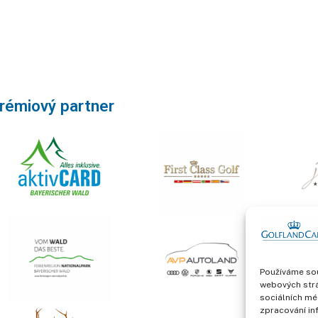
rémiový partner
Používáme sou
webových strá
sociálních mé
zpracování in