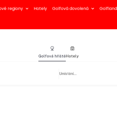
ové regiony
Hotely
Golfová dovolená
Golflan
Golfová hřiště
Hotely