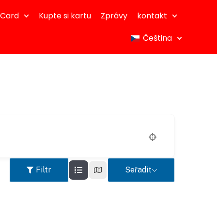
dCard
Kupte si kartu
Zprávy
kontakt
Čeština
Filtr
Seřadit