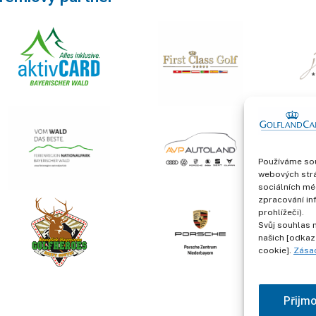
Používáme sou
webových strá
sociálních mé
zpracování in
prohlížeči).
Svůj souhlas 
našich [odkaz
cookie].
Zása
Přijm