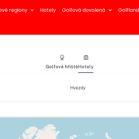
ové regiony
Hotely
Golfová dovolená
Golflan
Golfová hřiště
Hotely
Hvězdy