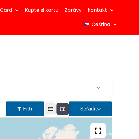
dCard
Kupte si kartu
Zprávy
kontakt
Čeština
Filtr
Seřadit