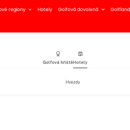
ové regiony
Hotely
Golfová dovolená
Golflan
Golfová hřiště
Hotely
Hvězdy