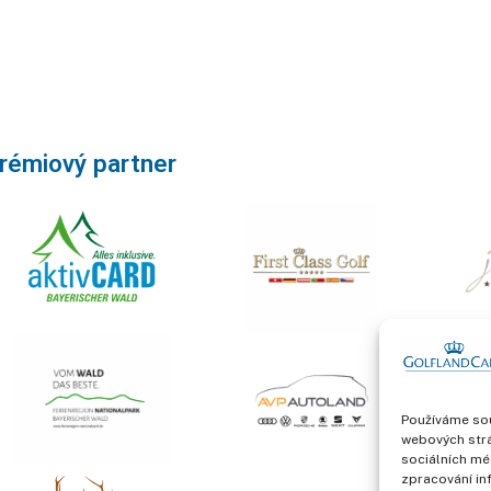
rémiový partner
Používáme sou
webových strá
sociálních mé
zpracování in