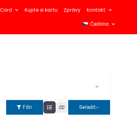
dCard
Kupte si kartu
Zprávy
kontakt
Čeština
Filtr
Seřadit