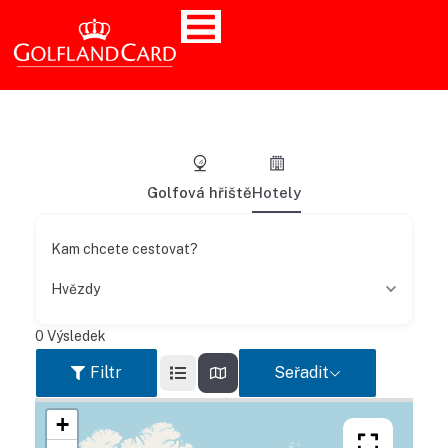
Golfová hřiště
Hotely
Kam chcete cestovat?
Hvězdy
0
Výsledek
Filtr
Seřadit
+