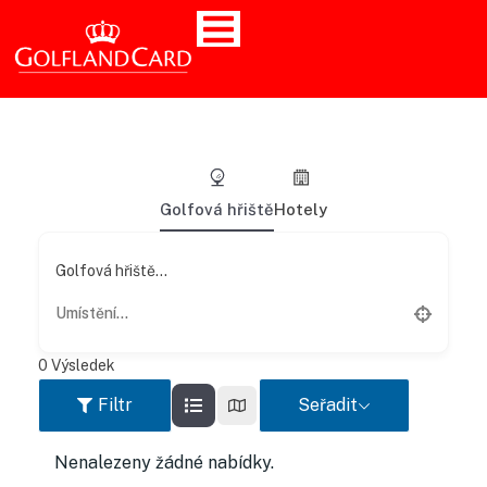
Golfová hřiště
Hotely
Golfová hřiště...
0
Výsledek
Filtr
Seřadit
Nenalezeny žádné nabídky.