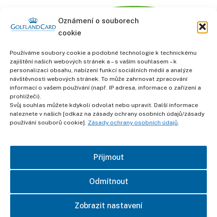
Oznámení o souborech
cookie
Používáme soubory cookie a podobné technologie k technickému
zajištění našich webových stránek a – s vaším souhlasem – k
personalizaci obsahu, nabízení funkcí sociálních médií a analýze
informace
návštěvnosti webových stránek. To může zahrnovat zpracování
Obchodní podmínky
informací o vašem používání (např. IP adresa, informace o zařízení a
prohlížeči).
Svůj souhlas můžete kdykoli odvolat nebo upravit. Další informace
Ochrana osobních údajů
naleznete v našich [odkaz na zásady ochrany osobních údajů/zásady
používání souborů cookie].
Zásady ochrany osobních údajů
.
otisk
Přijmout
kontakt
Odmítnout
Zobrazit nastavení