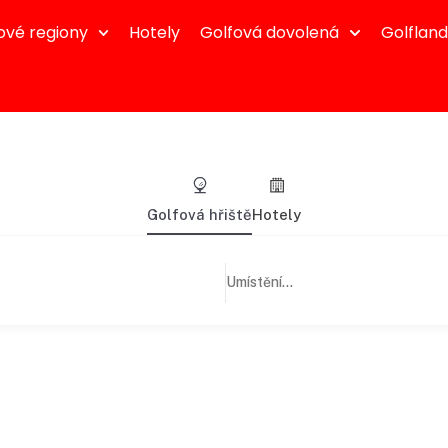
ové regiony
Hotely
Golfová dovolená
Golflan
Golfová hřiště
Hotely