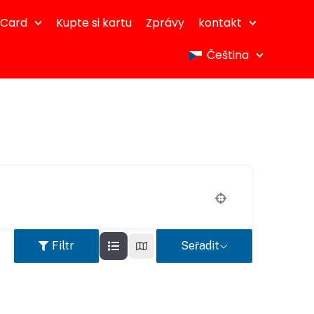
dCard
Kupte si kartu
Zprávy
kontakt
Čeština
Filtr
Seřadit