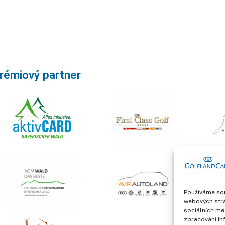
rémiový partner
Používáme sou
webových strá
sociálních mé
zpracování in