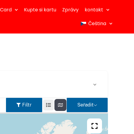
dCard
Kupte si kartu
Zprávy
kontakt
Čeština
Filtr
Seřadit