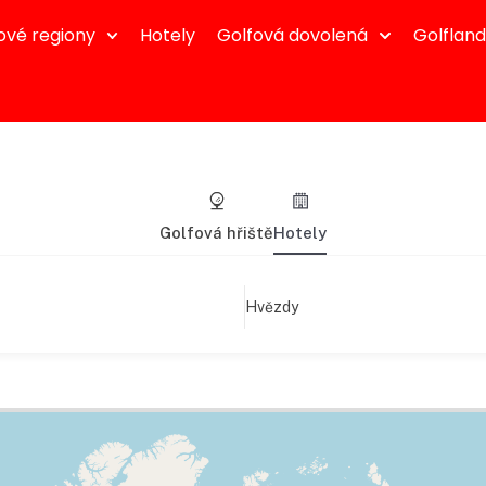
ové regiony
Hotely
Golfová dovolená
Golflan
Golfová hřiště
Hotely
Hvězdy