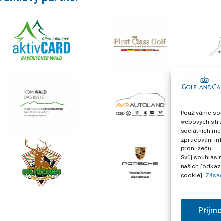
Používáme sou
webových strá
sociálních mé
zpracování in
prohlížeči).
Svůj souhlas 
našich [odkaz
cookie].
Zása
Přijm