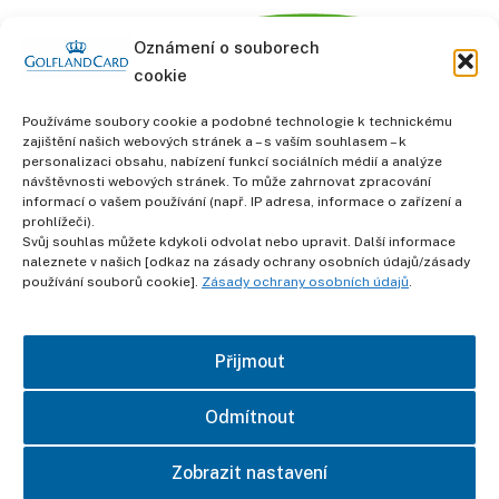
Oznámení o souborech
cookie
Používáme soubory cookie a podobné technologie k technickému
zajištění našich webových stránek a – s vaším souhlasem – k
personalizaci obsahu, nabízení funkcí sociálních médií a analýze
informace
návštěvnosti webových stránek. To může zahrnovat zpracování
Obchodní podmínky
informací o vašem používání (např. IP adresa, informace o zařízení a
prohlížeči).
Svůj souhlas můžete kdykoli odvolat nebo upravit. Další informace
Ochrana osobních údajů
naleznete v našich [odkaz na zásady ochrany osobních údajů/zásady
používání souborů cookie].
Zásady ochrany osobních údajů
.
otisk
Přijmout
kontakt
Odmítnout
Zobrazit nastavení