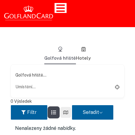
Golfová hřiště
Hotely
Golfová hřiště...
0
Výsledek
Filtr
Seřadit
Nenalezeny žádné nabídky.