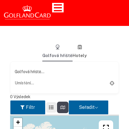
Golfová hřiště
Hotely
Golfová hřiště...
0
Výsledek
Filtr
Seřadit
+