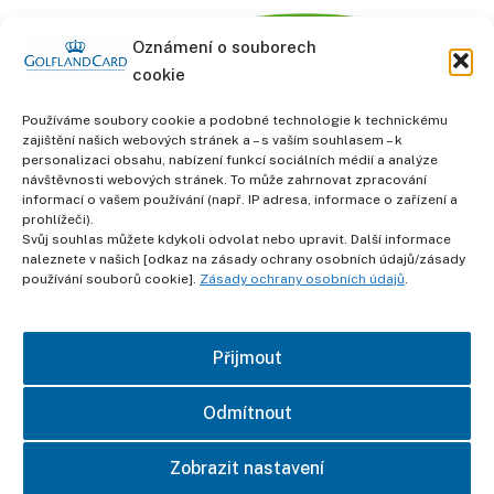
Oznámení o souborech
cookie
Používáme soubory cookie a podobné technologie k technickému
zajištění našich webových stránek a – s vaším souhlasem – k
personalizaci obsahu, nabízení funkcí sociálních médií a analýze
informace
návštěvnosti webových stránek. To může zahrnovat zpracování
Obchodní podmínky
informací o vašem používání (např. IP adresa, informace o zařízení a
prohlížeči).
Svůj souhlas můžete kdykoli odvolat nebo upravit. Další informace
Ochrana osobních údajů
naleznete v našich [odkaz na zásady ochrany osobních údajů/zásady
používání souborů cookie].
Zásady ochrany osobních údajů
.
otisk
Přijmout
kontakt
Odmítnout
Zobrazit nastavení