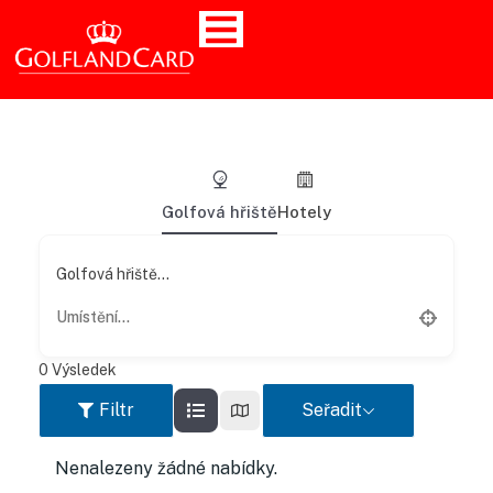
Golfová hřiště
Hotely
Golfová hřiště...
0
Výsledek
Filtr
Seřadit
Nenalezeny žádné nabídky.