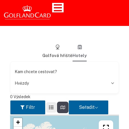
Golfová hřiště
Hotely
Kam chcete cestovat?
Hvězdy
0
Výsledek
Filtr
Seřadit
+