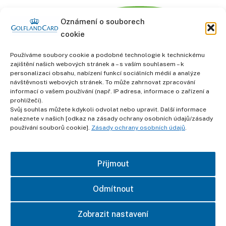
Oznámení o souborech
cookie
Používáme soubory cookie a podobné technologie k technickému
zajištění našich webových stránek a – s vaším souhlasem – k
personalizaci obsahu, nabízení funkcí sociálních médií a analýze
informace
návštěvnosti webových stránek. To může zahrnovat zpracování
Obchodní podmínky
informací o vašem používání (např. IP adresa, informace o zařízení a
prohlížeči).
Svůj souhlas můžete kdykoli odvolat nebo upravit. Další informace
Ochrana osobních údajů
naleznete v našich [odkaz na zásady ochrany osobních údajů/zásady
používání souborů cookie].
Zásady ochrany osobních údajů
.
otisk
Přijmout
kontakt
Odmítnout
Zobrazit nastavení