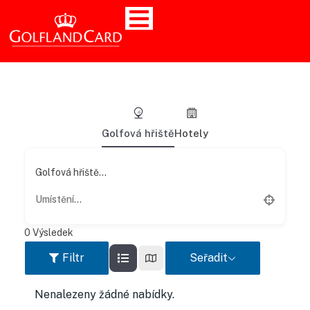
Golfová hřiště
Hotely
Golfová hřiště...
0
Výsledek
Filtr
Seřadit
Nenalezeny žádné nabídky.