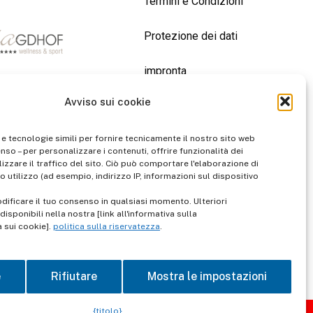
Termini e Condizioni
Protezione dei dati
impronta
Avviso sui cookie
contatto
 e tecnologie simili per fornire tecnicamente il nostro sito web
enso – per personalizzare i contenuti, offrire funzionalità dei
izzare il traffico del sito. Ciò può comportare l'elaborazione di
o utilizzo (ad esempio, indirizzo IP, informazioni sul dispositivo
dificare il tuo consenso in qualsiasi momento. Ulteriori
isponibili nella nostra [link all'informativa sulla
a sui cookie].
politica sulla riservatezza
.
e
Rifiutare
Mostra le impostazioni
{titolo}