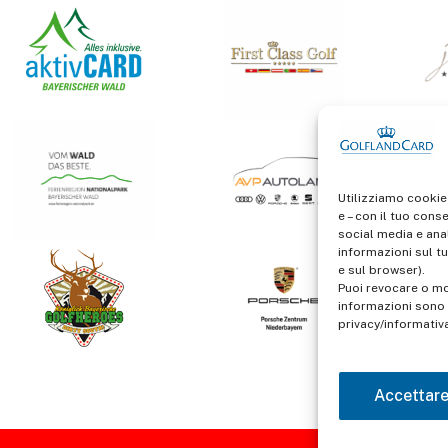
Utilizziamo cookie
e – con il tuo cons
social media e anal
informazioni sul tu
e sul browser).
Puoi revocare o mo
informazioni sono d
privacy/informativ
Accettar