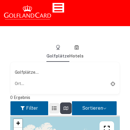
Golfplätze
Hotels
Golfplätze...
0
Ergebnis
Filter
Sortieren
+