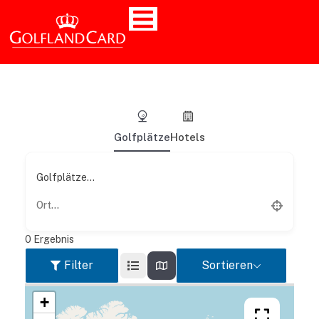
Golfplätze
Hotels
Golfplätze...
0
Ergebnis
Filter
Sortieren
+