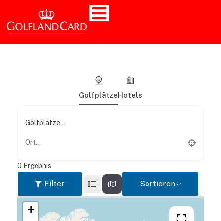
Golfplätze
Hotels
Golfplätze...
0
Ergebnis
Filter
Sortieren
+