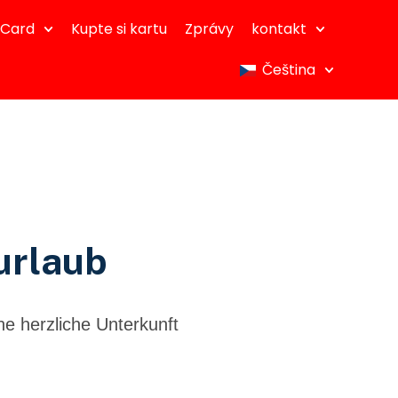
dCard
Kupte si kartu
Zprávy
kontakt
Čeština
urlaub
ne herzliche Unterkunft