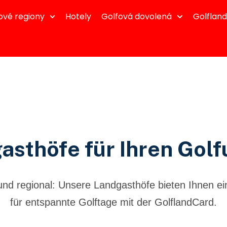
ové regiony
Hotely
Golfová dovolená
Golflan
asthöfe für Ihren Golf
und regional: Unsere Landgasthöfe bieten Ihnen ei
für entspannte Golftage mit der GolflandCard.