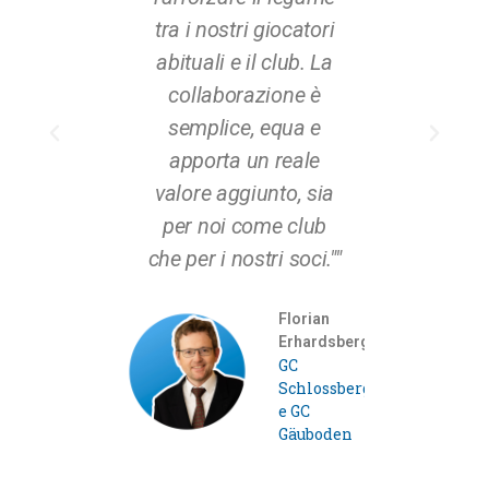
tra i nostri giocatori
attiriamo golfisti che
abituali e il club. La
altrimenti non
collaborazione è
sarebbero mai
semplice, equa e
arrivati qui. Una
apporta un reale
partnership davvero
valore aggiunto, sia
proficua.""
per noi come club
che per i nostri soci.""
Anton
Staudinger
GC
Florian
Sonnenho
Erhardsberg
Lam
GC
Schlossberg
e GC
Gäuboden