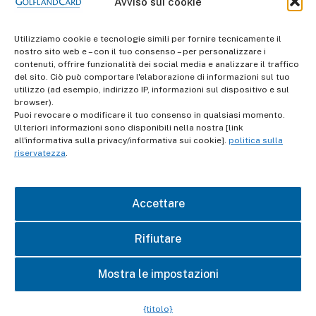
Avviso sui cookie
Utilizziamo cookie e tecnologie simili per fornire tecnicamente il
nostro sito web e – con il tuo consenso – per personalizzare i
contenuti, offrire funzionalità dei social media e analizzare il traffico
del sito. Ciò può comportare l'elaborazione di informazioni sul tuo
utilizzo (ad esempio, indirizzo IP, informazioni sul dispositivo e sul
browser).
Puoi revocare o modificare il tuo consenso in qualsiasi momento.
Ulteriori informazioni sono disponibili nella nostra [link
all'informativa sulla privacy/informativa sui cookie].
politica sulla
informazioni
riservatezza
.
Termini e Condizioni
Accettare
Protezione dei dati
Rifiutare
impronta
Mostra le impostazioni
contatto
{titolo}