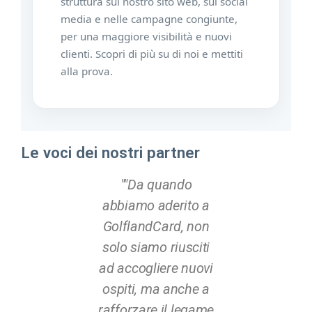
struttura sul nostro sito web, sui social
media e nelle campagne congiunte,
per una maggiore visibilità e nuovi
clienti. Scopri di più su di noi e mettiti
alla prova.
Le voci dei nostri partner
""Da quando
""La GolflandCard ha
abbiamo aderito a
ampliato
GolflandCard, non
notevolmente il
solo siamo riusciti
nostro raggio
ad accogliere nuovi
d'azione. Grazie al
ospiti, ma anche a
marketing congiunto
rafforzare il legame
e alla rete di contatti,