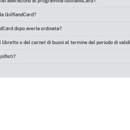
otel aderiscono al programma GolflandCard?
ella GolflandCard?
ndCard dopo averla ordinata?
 libretto o del carnet di buoni al termine del periodo di valid
olfisti?
?