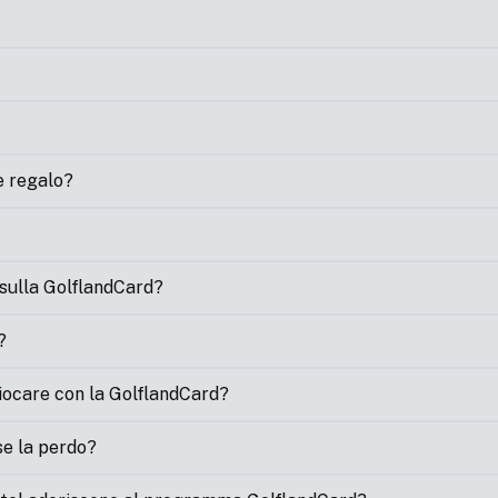
e regalo?
sulla GolflandCard?
?
 giocare con la GolflandCard?
se la perdo?