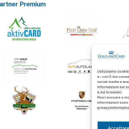
artner Premium
Utilizziamo cookie
e – con il tuo cons
social media e anal
informazioni sul tu
e sul browser).
Puoi revocare o mo
informazioni sono d
privacy/informativ
Accettar