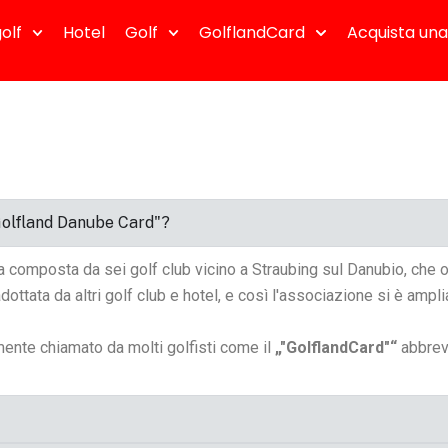
olf
Hotel
Golf
GolflandCard
Acquista una
Golfland Danube Card"?
a composta da sei golf club vicino a Straubing sul Danubio, che 
ttata da altri golf club e hotel, e così l'associazione si è amplia
mente chiamato da molti golfisti come il
„"GolflandCard"“
abbrev