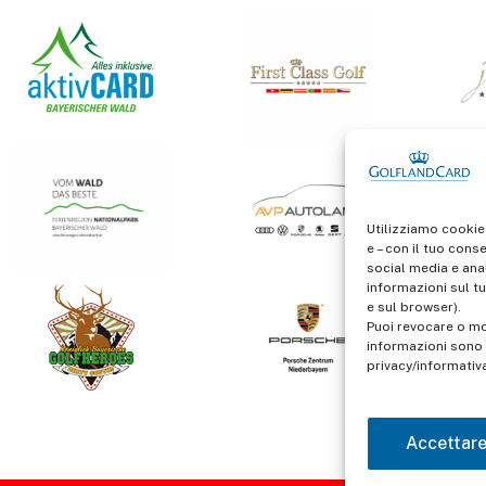
Utilizziamo cookie
e – con il tuo cons
social media e anal
informazioni sul tu
e sul browser).
Puoi revocare o mo
informazioni sono d
privacy/informativ
Accettar