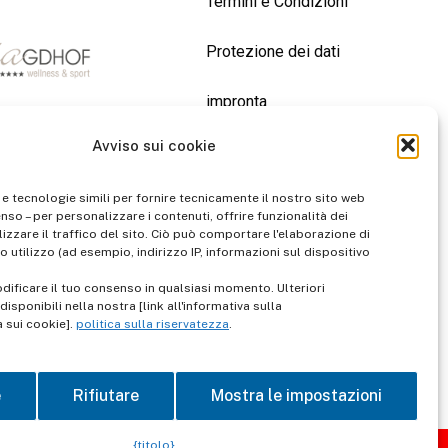
Termini e Condizioni
Protezione dei dati
impronta
Avviso sui cookie
contatto
 e tecnologie simili per fornire tecnicamente il nostro sito web
enso – per personalizzare i contenuti, offrire funzionalità dei
izzare il traffico del sito. Ciò può comportare l'elaborazione di
o utilizzo (ad esempio, indirizzo IP, informazioni sul dispositivo
dificare il tuo consenso in qualsiasi momento. Ulteriori
isponibili nella nostra [link all'informativa sulla
a sui cookie].
politica sulla riservatezza
.
e
Rifiutare
Mostra le impostazioni
{titolo}