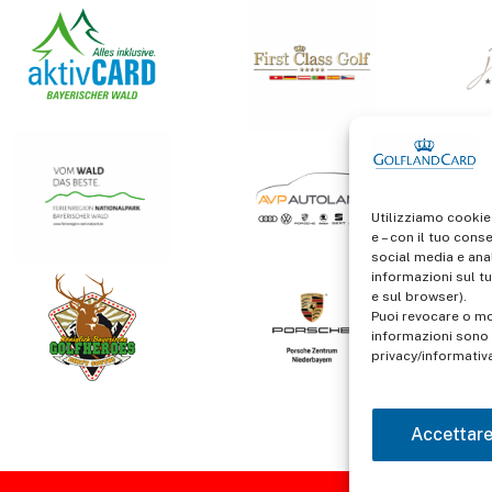
Utilizziamo cookie
e – con il tuo cons
social media e anal
informazioni sul tu
e sul browser).
Puoi revocare o mo
informazioni sono d
privacy/informativ
Accettar